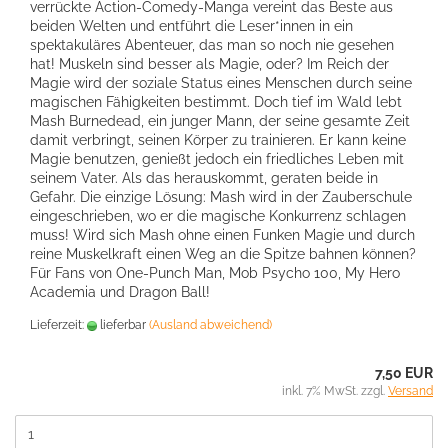
verrückte Action-Comedy-Manga vereint das Beste aus
beiden Welten und entführt die Leser*innen in ein
spektakuläres Abenteuer, das man so noch nie gesehen
hat! Muskeln sind besser als Magie, oder? Im Reich der
Magie wird der soziale Status eines Menschen durch seine
magischen Fähigkeiten bestimmt. Doch tief im Wald lebt
Mash Burnedead, ein junger Mann, der seine gesamte Zeit
damit verbringt, seinen Körper zu trainieren. Er kann keine
Magie benutzen, genießt jedoch ein friedliches Leben mit
seinem Vater. Als das herauskommt, geraten beide in
Gefahr. Die einzige Lösung: Mash wird in der Zauberschule
eingeschrieben, wo er die magische Konkurrenz schlagen
muss! Wird sich Mash ohne einen Funken Magie und durch
reine Muskelkraft einen Weg an die Spitze bahnen können?
Für Fans von One-Punch Man, Mob Psycho 100, My Hero
Academia und Dragon Ball!
Lieferzeit:
lieferbar
(Ausland abweichend)
7,50 EUR
inkl. 7% MwSt. zzgl.
Versand