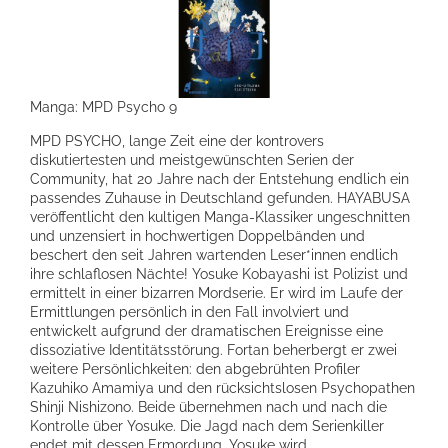
Manga: MPD Psycho 9
MPD PSYCHO, lange Zeit eine der kontrovers
diskutiertesten und meistgewünschten Serien der
Community, hat 20 Jahre nach der Entstehung endlich ein
passendes Zuhause in Deutschland gefunden. HAYABUSA
veröffentlicht den kultigen Manga-Klassiker ungeschnitten
und unzensiert in hochwertigen Doppelbänden und
beschert den seit Jahren wartenden Leser*innen endlich
ihre schlaflosen Nächte! Yosuke Kobayashi ist Polizist und
ermittelt in einer bizarren Mordserie. Er wird im Laufe der
Ermittlungen persönlich in den Fall involviert und
entwickelt aufgrund der dramatischen Ereignisse eine
dissoziative Identitätsstörung. Fortan beherbergt er zwei
weitere Persönlichkeiten: den abgebrühten Profiler
Kazuhiko Amamiya und den rücksichtslosen Psychopathen
Shinji Nishizono. Beide übernehmen nach und nach die
Kontrolle über Yosuke. Die Jagd nach dem Serienkiller
endet mit dessen Ermordung. Yosuke wird