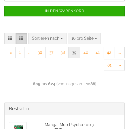
IN DEN WARENKORB
Sortieren nach
16 pro Seite
«
1
...
36
37
38
39
40
41
42
...
81
»
609
bis
624
(von insgesamt
1288
)
Bestseller
Manga: Mob Psycho 100 7