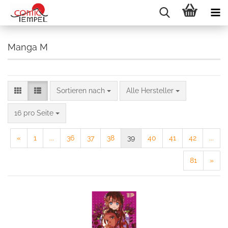
Manga M
Sortieren nach
Alle Hersteller
16 pro Seite
«
1
...
36
37
38
39
40
41
42
...
81
»